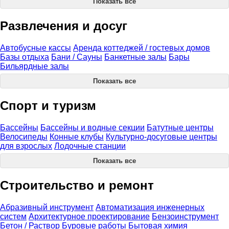
Показать все
Развлечения и досуг
Автобусные кассы
Аренда коттеджей / гостевых домов
Базы отдыха
Бани / Сауны
Банкетные залы
Бары
Бильярдные залы
Показать все
Спорт и туризм
Бассейны
Бассейны и водные секции
Батутные центры
Велосипеды
Конные клубы
Культурно-досуговые центры
для взрослых
Лодочные станции
Показать все
Строительство и ремонт
Абразивный инструмент
Автоматизация инженерных
систем
Архитектурное проектирование
Бензоинструмент
Бетон / Раствор
Буровые работы
Бытовая химия