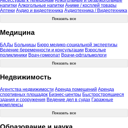
Аксессуары к телефонам
Алкогольные и безалкогольные
напитки
Алкогольные напитки
Аниме / косплей товары
Аптеки
Аудио и видеотехника
Аудиотехника / Видеотехника
Показать все
Медицина
БАДы
Больницы
Бюро медико-социальной экспертизы
Ведение беременности и консультации
Взрослые
поликлиники
Врач-гомеопат
Врачи-офтальмологи
Показать все
Недвижимость
Агентства недвижимости
Аренда помещений
Аренда
спортивных площадок
Бизнес-центры
Быстростроящиеся
здания и сооружения
Ведение дел в судах
Гаражные
комплексы
Показать все
Образование и наука