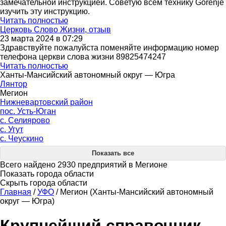
замечательной инструкцией. Советую всем технику Gorenje
изучить эту инструкцию.
Читать полностью
Церковь Слово Жизни, отзыв
23 марта 2024 в 07:29
Здравствуйте пожалуйста поменяйте информацию номер
телефона церкви слова жизни 89825474247
Читать полностью
Ханты-Мансийский автономный округ — Югра
Лянтор
Мегион
Нижневартовский район
пос. Усть-Юган
с. Селиярово
с. Угут
с. Чеускино
Показать все
Всего найдено 2930 предприятий в Мегионе
Показать города области
Скрыть города области
Главная
/
УФО
/
Мегион (Ханты-Мансийский автономный
округ — Югра)
Крупнейший справочник