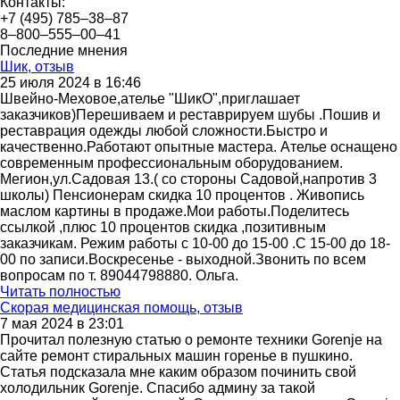
Контакты:
+7 (495) 785‒38‒87
8‒800‒555‒00‒41
Последние мнения
Шик, отзыв
25 июля 2024 в 16:46
Швейно-Меховое,ателье "ШикО",приглашает
заказчиков)Перешиваем и реставрируем шубы .Пошив и
реставрация одежды любой сложности.Быстро и
качественно.Работают опытные мастера. Ателье оснащено
современным профессиональным оборудованием.
Мегион,ул.Садовая 13.( со стороны Садовой,напротив 3
школы) Пенсионерам скидка 10 процентов . Живопись
маслом картины в продаже.Мои работы.Поделитесь
ссылкой ,плюс 10 процентов скидка ,позитивным
заказчикам. Режим работы с 10-00 до 15-00 .С 15-00 до 18-
00 по записи.Воскресенье - выходной.Звонить по всем
вопросам по т. 89044798880. Ольга.
Читать полностью
Скорая медицинская помощь, отзыв
7 мая 2024 в 23:01
Прочитал полезную статью о ремонте техники Gorenje на
сайте ремонт стиральных машин горенье в пушкино.
Статья подсказала мне каким образом починить свой
холодильник Gorenje. Спасибо админу за такой