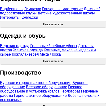
Барбершопы
Гимназии
Гончарные мастерские
Детские /
подростковые клубы
Детские художественные школы
Интернаты
Колледжи
Показать все
Одежда и обувь
Верхняя одежда
Головные / шейные уборы
Доставка
цветов
Женская одежда
Кожаные, меховые изделия и
сырьё
Кожгалантерея
Меха / Кожа
Показать все
Производство
Буровое и горно-шахтное оборудование
Буровое
оборудование
Весовое оборудование
Газовое
оборудование и установка котлов
Геологоразведочные
работы
Горно-шахтное оборудование
Добыча полезных
ископаемых