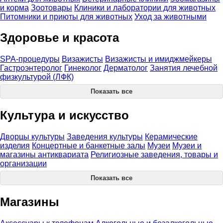
и корма
Зоотовары
Клиники и лаборатории для животных
Питомники и приюты для животных
Уход за животными
Здоровье и красота
SPA-процедуры
Визажисты
Визажисты и имиджмейкеры
Гастроэнтеролог
Гинеколог
Дерматолог
Занятия лечебной
физкультурой (ЛФК)
Показать все
Культура и искусство
Дворцы культуры
Заведения культуры
Керамические
изделия
Концертные и банкетные залы
Музеи
Музеи и
магазины антиквариата
Религиозные заведения, товары и
организации
Показать все
Магазины