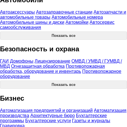
Автоаксессуары
Автозаправочные станции
Автозапчасти и
автомобильные товары
Автомобильные номера
Автомобильные шины и диски
Автомойки
Автосервис
самообслуживания
Показать все
Безопасность и охрана
ГАИ
Домофоны
Лицензирование
ОМВД / УМВД / ГУМВД /
МВД
Огнезащитная обработка
Противопожарная
обработка, оборудование и инвентарь
Противопожарное
оборудование
Показать все
Бизнес
Автоматизация предприятий и организаций
Автоматизация
производства
Архитектурные бюро
Бухгалтерские
программы
Бухгалтерские услуги
Газеты и журналы
Гравировка